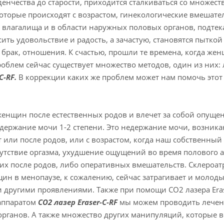
нчества до старости, приходится сталкиваться со множест
торые происходят с возрастом, гинекологические вмешате
, влагалища и в области наружных половых органов, подте
ить удовольствие и радость, а зачастую, становятся пытк
брак, отношения. К счастью, прошли те времена, когда же
блем сейчас существует множество методов, один из них: 
C-RF.
В коррекции каких же проблем может нам помочь это
женщин после естественных родов и влечет за собой опущен
недержание мочи 1-2 степени. Это недержание мочи, возник
т или после родов, или с возрастом, когда наш собственный
утствие оргазма, ухудшение ощущений во время полового ак
х после родов, либо оперативных вмешательств. Склероатр
щин в менопаузе, к сожалению, сейчас затрагивает и моло
и другими проявлениями. Также при помощи СО2 лазера Era
 аппаратом
СО2
лазер Eraser-C-RF
мы можем проводить лечени
рганов. А также множество других манипуляций, которые 