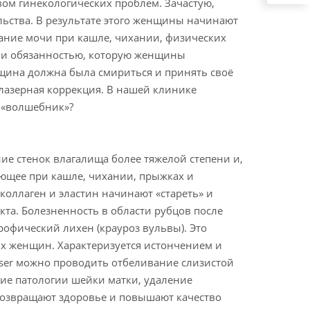
вом гинекологических проблем. Зачастую,
льства. В результате этого женщины начинают
кание мочи при кашле, чихании, физических
ой и обязанностью, которую женщины
нщина должна была смириться и принять своё
лазерная коррекция. В нашей клинике
т «волшебник»?
ие стенок влагалища более тяжелой степени и,
ающее при кашле, чихании, прыжках и
 коллаген и эластин начинают «стареть» и
та. Болезненность в области рубцов после
офический лихен (крауроз вульвы). Это
дых женщин. Характеризуется истончением и
ser можно проводить отбеливание слизистой
е патологии шейки матки, удаление
возвращают здоровье и повышают качество