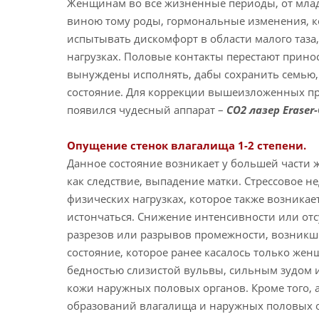
Женщинам во все жизненные периоды, от младе
виною тому роды, гормональные изменения, ко
испытывать дискомфорт в области малого таза
нагрузках. Половые контакты перестают принос
вынуждены исполнять, дабы сохранить семью, 
состояние. Для коррекции вышеизложенных про
появился чудесный аппарат –
СО2 лазер Eraser-
Опущение стенок влагалища 1-2 степени.
Данное состояние возникает у большей части 
как следствие, выпадение матки. Стрессовое 
физических нагрузках, которое также возникае
истончаться. Снижение интенсивности или отс
разрезов или разрывов промежности, возникши
состояние, которое ранее касалось только жен
бедностью слизистой вульвы, сильным зудом 
кожи наружных половых органов. Кроме того,
образований влагалища и наружных половых о