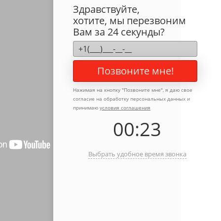
Здравствуйте,
хотите, мы перезвоним
Вам за 24 секунды?
Позвоните мне!
Нажимая на кнопку "
Позвоните мне
", я даю свое
согласие на обработку персональных данных и
принимаю
условия соглашения
00
:
23
Выбрать удобное время звонка