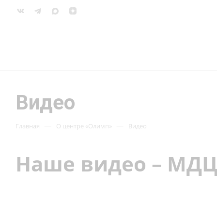
Видео
—
—
Главная
О центре «Олимп»
Видео
Наше видео – МД