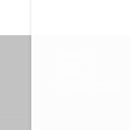
+7 495 445 91 11
Заказать звонок
olimp@olimp-vip.ru
г. Москва, ул. Удальцова, д. 77
Метро «Проспект Вернадского»