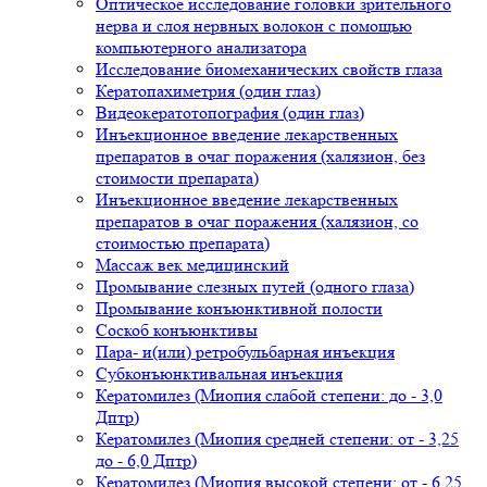
Оптическое исследование головки зрительного
нерва и слоя нервных волокон с помощью
компьютерного анализатора
Исследование биомеханических свойств глаза
Кератопахиметрия (один глаз)
Видеокератотопография (один глаз)
Инъекционное введение лекарственных
препаратов в очаг поражения (халязион, без
стоимости препарата)
Инъекционное введение лекарственных
препаратов в очаг поражения (халязион, со
стоимостью препарата)
Массаж век медицинский
Промывание слезных путей (одного глаза)
Промывание конъюнктивной полости
Соскоб конъюнктивы
Пара- и(или) ретробульбарная инъекция
Субконъюнктивальная инъекция
Кератомилез (Миопия слабой степени: до - 3,0
Дптр)
Кератомилез (Миопия средней степени: от - 3,25
до - 6,0 Дптр)
Кератомилез (Миопия высокой степени: от - 6,25