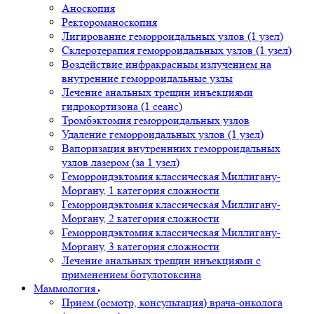
Аноскопия
Ректороманоскопия
Лигирование геморроидальных узлов (1 узел)
Склеротерапия геморроидальных узлов (1 узел)
Воздействие инфракрасным излучением на
внутренние геморроидальные узлы
Лечение анальных трещин инъекциями
гидрокортизона (1 сеанс)
Тромбэктомия геморроидальных узлов
Удаление геморроидальных узлов (1 узел)
Вапоризация внутреннних геморроидальных
узлов лазером (за 1 узел)
Геморроидэктомия классическая Миллигану-
Моргану, 1 категория сложности
Геморроидэктомия классическая Миллигану-
Моргану, 2 категория сложности
Геморроидэктомия классическая Миллигану-
Моргану, 3 категория сложности
Лечение анальных трещин инъекциями с
применением ботулотоксина
Маммология
Прием (осмотр, консультация) врача-онколога