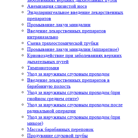
Анемизация слизистой носа
Эндоларингеальное введение лекарственных
препаратов
Промывание лакун миндалин
Введение лекарственных препаратов
интраназально
Смена трахеостомической трубки
Промывание лакун миндалин (аппаратное)
Криовоздействие при заболеваниях верхних
дыхательных путей
Тимпанотомия
Уход за наружным слуховым проходом
Введение лекарственных препаратов в
барабанную полость
Уход за наружным слуховым проходом (при
гнойном среднем отите)
Уход за наружным слуховым проходом после
радикальной операции
Уход за наружным слуховым проходом (при
микозе)
Массаж барабанных перепонок
Продувание слуховой трубы