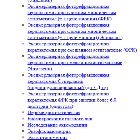
Эксимерлазерная фоторефракционная
кератэктомия при сложном миопическом
астигматизме (+ к цене миопии) (ФРК)
Эксимерлазерная фоторефракционная
кератэктомия при сложном миопическом
астигматизме (+ к цене миопии) (Эпиласик)
Эксимерлазерная фоторефракционная
кератэктомия при смешанном астигматизме (ФРК)
Эксимерлазерная фоторефракционная
кератэктомия при смешанном астигматизме
(Эпиласик)
Эксимерлазерная фоторефракционная
кератэктомия Суперласик
(индивидуализированный) до 3 Дптр
Эксимерлазерная фоторефракционная
кератэктомия ФРК при миопии более 6,0
диоптрии (один глаз)
Периметрия статическая
Биомикроскопия глазного дна
Исследование аккомодации
Экзофтальмометрия
Эластотонометрия