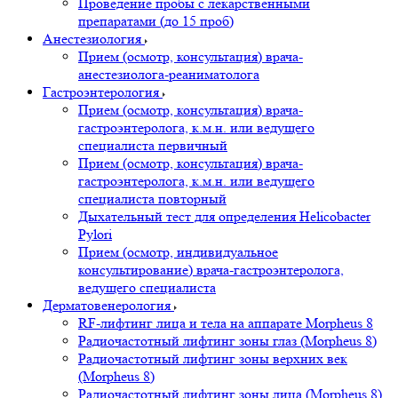
Проведение пробы с лекарственными
препаратами (до 15 проб)
Анестезиология
Прием (осмотр, консультация) врача-
анестезиолога-реаниматолога
Гастроэнтерология
Прием (осмотр, консультация) врача-
гастроэнтеролога, к.м.н. или ведущего
специалиста первичный
Прием (осмотр, консультация) врача-
гастроэнтеролога, к.м.н. или ведущего
специалиста повторный
Дыхательный тест для определения Helicobacter
Pylori
Прием (осмотр, индивидуальное
консультирование) врача-гастроэнтеролога,
ведущего специалиста
Дерматовенерология
RF-лифтинг лица и тела на аппарате Morpheus 8
Радиочастотный лифтинг зоны глаз (Morpheus 8)
Радиочастотный лифтинг зоны верхних век
(Morpheus 8)
Радиочастотный лифтинг зоны лица (Morpheus 8)