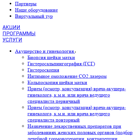
Партнеры
Наше оборудование
Виртуальный тур
АКЦИИ
ПРОГРАММЫ
УСЛУГИ
Акушерство и гинекология
Биопсия шейки матки
Гистеросальпингография (ГСГ)
Гистероскопия
Интимное омоложение CO2 лазером
Кольпоскопия шейки матки
Прием (осмотр, консультация) врача-акушера-
гинеколога, к.м.н. или врача ведущего
специалиста первичный
Прием (осмотр, консультация) врача-акушера-
гинеколога, к.м.н. или врача ведущего
специалиста повторный
Назначение лекарственных препаратов при
заболеваниях женских половых органов (подбор
лечебной гормонотерапии, контрацепции,