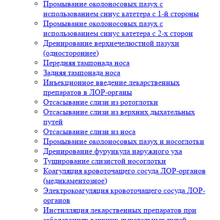
Промывание околоносовых пазух с
использованием синус катетера с 1-й стороны
Промывание околоносовых пазух с
использованием синус катетера с 2-х сторон
Дренирование верхнечелюстной пазухи
(одностороннее)
Передняя тампонада носа
Задняя тампонада носа
Инъекционное введение лекарственных
препаратов в ЛОР-органы
Отсасывание слизи из ротоглотки
Отсасывание слизи из верхних дыхательных
путей
Отсасывание слизи из носа
Промывание околоносовых пазух и носоглотки
Дренирование фурункула наружного уха
Туширование слизистой носоглотки
Коагуляция кровоточащего сосуда ЛОР-органов
(медикаментозное)
Электрокоагуляция кровоточащего сосуда ЛОР-
органов
Инстилляция лекарственных препаратов при
заболеваниях верхних дыхательных путей