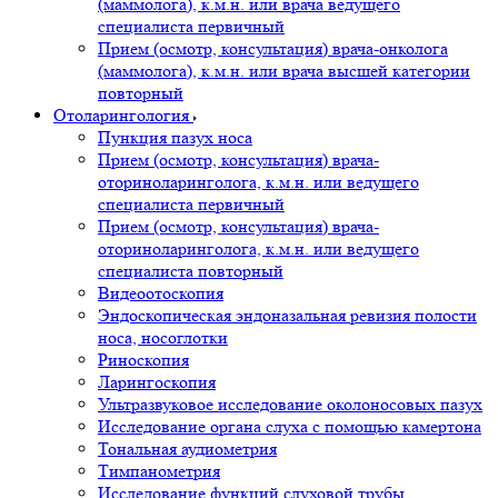
(маммолога), к.м.н. или врача ведущего
специалиста первичный
Прием (осмотр, консультация) врача-онколога
(маммолога), к.м.н. или врача высшей категории
повторный
Отоларингология
Пункция пазух носа
Прием (осмотр, консультация) врача-
оториноларинголога, к.м.н. или ведущего
специалиста первичный
Прием (осмотр, консультация) врача-
оториноларинголога, к.м.н. или ведущего
специалиста повторный
Видеоотоскопия
Эндоскопическая эндоназальная ревизия полости
носа, носоглотки
Риноскопия
Ларингоскопия
Ультразвуковое исследование околоносовых пазух
Исследование органа слуха с помощью камертона
Тональная аудиометрия
Тимпанометрия
Исследование функций слуховой трубы