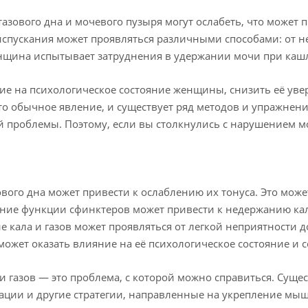
зового дна и мочевого пузыря могут ослабеть, что может
спускания может проявляться различными способами: от 
женщина испытывает затруднения в удержании мочи при кашл
ние на психологическое состояние женщины, снизить её уве
о обычное явление, и существует ряд методов и упражнен
й проблемы. Поэтому, если вы столкнулись с нарушением мо
ого дна может привести к ослаблению их тонуса. Это може
ние функции сфинктеров может привести к недержанию кал
ала и газов может проявляться от легкой неприятности до
 может оказать влияние на её психологическое состояние и 
и газов — это проблема, с которой можно справиться. Сущ
ации и другие стратегии, направленные на укрепление мы