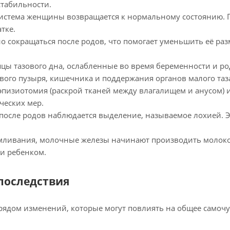
табильности.
система женщины возвращается к нормальному состоянию. 
тке.
но сокращаться после родов, что помогает уменьшить её ра
цы тазового дна, ослабленные во время беременности и ро
ого пузыря, кишечника и поддержания органов малого таз
эпизиотомия (раскрой тканей между влагалищем и анусом) 
ческих мер.
после родов наблюдается выделение, называемое лохией.
рмливания, молочные железы начинают производить молоко
 и ребенком.
последствия
 рядом изменений, которые могут повлиять на общее самочу