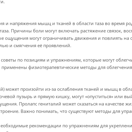
и.
ия и напряжения мышц и тканей в области таза во время ро
таза. Причины боли могут включать растяжение связок, во
вые ощущения могут ограничивать движения и повлиять на 
лью и смягчения её проявлений.
 советы по позициям и упражнениям, которые могут облегч
и применены физиотерапевтические методы для облегчени
) может произойти из-за ослабления тканей и мышц в облас
 мочевой пузырь и прямую кишку, могут «опуститься» или в
щения. Пролапс гениталий может сказаться на качестве ж
троение. Важно понимать, что существуют методы для упра
еобходимые рекомендации по упражнениям для укрепления