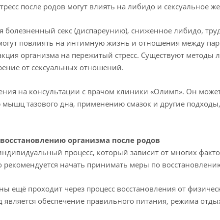
ресс после родов могут влиять на либидо и сексуальное ж
я болезненный секс (диспареунию), сниженное либидо, тру
могут повлиять на интимную жизнь и отношения между пар
кция организма на пережитый стресс. Существуют методы 
ение от сексуальных отношений.
нения на консультации с врачом клиники «Олимп». Он мож
 мышц тазового дна, применению смазок и другие подходы,
восстановлению организма после родов
индивидуальный процесс, который зависит от многих факто
 рекомендуется начать принимать меры по восстановлению 
ы ещё проходит через процесс восстановления от физическо
д является обеспечение правильного питания, режима отды