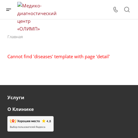
Главная
Cannot find 'diseases' template with page 'detail'
Услуги
О Клинике