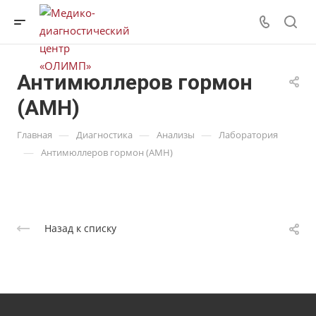
Антимюллеров гормон
(АМH)
—
—
—
Главная
Диагностика
Анализы
Лаборатория
—
Антимюллеров гормон (АМH)
Назад к списку