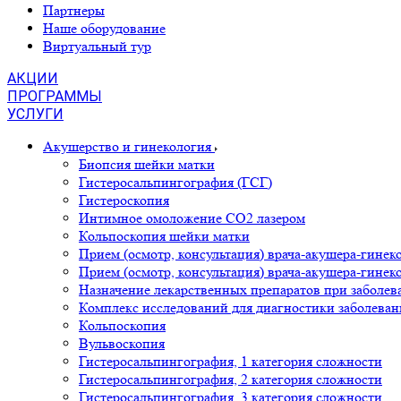
Партнеры
Наше оборудование
Виртуальный тур
АКЦИИ
ПРОГРАММЫ
УСЛУГИ
Акушерство и гинекология
Биопсия шейки матки
Гистеросальпингография (ГСГ)
Гистероскопия
Интимное омоложение CO2 лазером
Кольпоскопия шейки матки
Прием (осмотр, консультация) врача-акушера-гинек
Прием (осмотр, консультация) врача-акушера-гинек
Назначение лекарственных препаратов при заболев
Комплекс исследований для диагностики заболева
Кольпоскопия
Вульвоскопия
Гистеросальпингография, 1 категория сложности
Гистеросальпингография, 2 категория сложности
Гистеросальпингография, 3 категория сложности