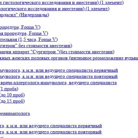
 гистологического исследования и анестезии) (1 элемент)
логического исследования и анестезии) (1 элемент)
ардасил" (Нидерланды)
роцедура, Forma V)
я процедура, Forma V)
ельная (1,5 часа, Forma V)
гитрон" без стоимости анестезии)
ации аппарат "Сургитрон "(без стоимости анестезии)
ужных женских половых органов (интимное реомоложение вульв
ммунолога, к.м.н. или ведущего специалиста первичный
ммунолога, к.м.н. или ведущего специалиста повторный
 врача-аллерголога-иммунолога, ведущего специалиста
1 проба)
до 10 проб)
до 15 проб)
-реаниматолога
ога, к.м.н. или ведущего специалиста первичный
га, к.м.н. или ведущего специалиста повторный
ri