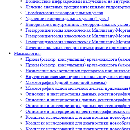
Воздействие инфракрасным излучением на внутрен
Лечение анальных трещин инъекциями гидрокортизо
Тромбэктомия геморроидальных узлов
Удаление геморроидальных узлов (1 узел)
Вапоризация внутреннних геморроидальных узлов ла
Геморроидэктомия классическая Миллигану-Морган
Геморроидэктомия классическая Миллигану-Морган
Геморроидэктомия классическая Миллигану-Морган
Лечение анальных трещин инъекциями с применен
Маммология
Прием (осмотр, консультация) врача-онколога (мам
Прием (осмотр, консультация) врача-онколога (мам
Назначение лекарственных препаратов при онколог
Внутритканевая маркировка непальпируемых обра
Маммография (одной молочной железы)
Маммография одной молочной железы прицельная (
Описание и интерпретация данных рентгенографич
Описание и интерпретация данных рентгенографич
Описание и интерпретация данных рентгенографич
Описание и интерпретация рентгенографических и
Комплекс исследований для диагностики новообра
Комплекс исследований для диагностики новообра
Комплекс исследований для диагностики новообраз