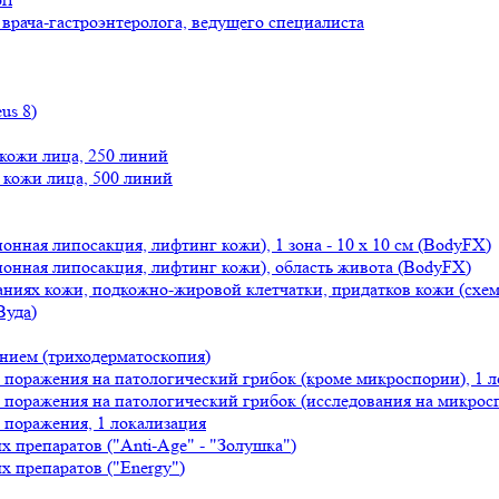
врача-гастроэнтеролога, ведущего специалиста
us 8)
 кожи лица, 250 линий
 кожи лица, 500 линий
нная липосакция, лифтинг кожи), 1 зона - 10 х 10 см (BodyFX)
онная липосакция, лифтинг кожи), область живота (BodyFX)
аниях кожи, подкожно-жировой клетчатки, придатков кожи (схем
Вуда)
ением (триходерматоскопия)
в поражения на патологический грибок (кроме микроспории), 1 
в поражения на патологический грибок (исследования на микросп
в поражения, 1 локализация
 препаратов ("Anti-Age" - "Золушка")
 препаратов ("Energy")