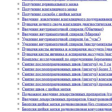
Получение цервикального мазка
Получение влагалищного мазка
Получение соскоба с шейки матки
Введение, извлечение влагалищного поддерживающе
Пункция заднего свода влагалища диагностическая 
Введение внутриматочной спирали (Обычные)
Введение внутриматочной спирали (Мирена)
Удаление внутриматочной спирали (за "усы")
Удаление внутриматочной спирали (инструментальн
Пункция кисты яичника и аспирация экссудата (диа
Пункция кисты яичника и аспирация экссудата (иаг
Комплекс исследований по определению беременнос
Снятие послеоперационных швов (лигатур) до 3 см
Снятие послеоперационных швов (лигатур) более 3
Снятие послеоперационных швов (лигатур) влагали
Снятие послеоперационных швов (лигатур) влагали
Снятие послеоперационных швов (лигатур) промеж
Снятие швов с шейки матки
Подкожное введение лекарственных препаратов (г
Введение лекарственных препаратов (гиалуроновой
Биопсия шейки матки радиоволновая (без стоимости
Биопсия шейки матки радиоволновая конусовидная (