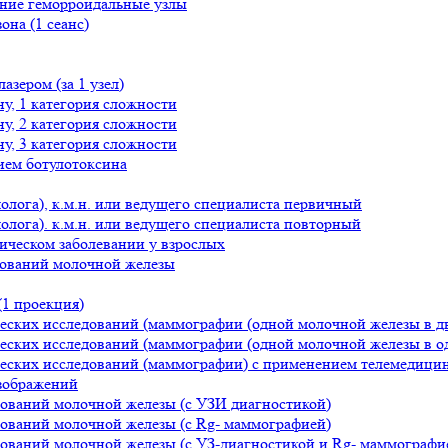
ние геморроидальные узлы
на (1 сеанс)
зером (за 1 узел)
у, 1 категория сложности
у, 2 категория сложности
у, 3 категория сложности
ием ботулотоксина
молога), к.м.н. или ведущего специалиста первичный
молога). к.м.н. или ведущего специалиста повторный
ическом заболевании у взрослых
зований молочной железы
1 проекция)
еских исследований (маммографии (одной молочной железы в д
еских исследований (маммографии (одной молочной железы в о
еских исследований (маммографии) с применением телемедици
зображений
зований молочной железы (с УЗИ диагностикой)
зований молочной железы (с Rg- маммографией)
ований молочной железы (с УЗ-диагностикой и Rg- маммографи