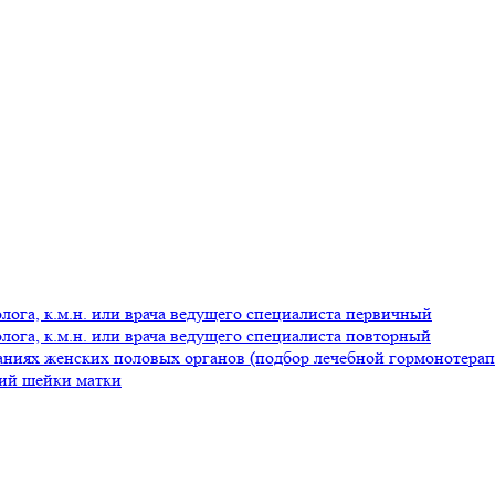
олога, к.м.н. или врача ведущего специалиста первичный
олога, к.м.н. или врача ведущего специалиста повторный
аниях женских половых органов (подбор лечебной гормонотера
ний шейки матки