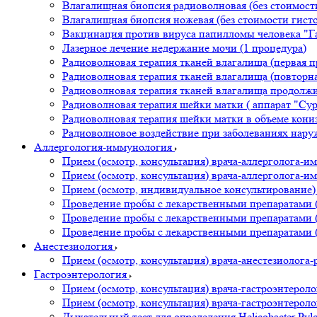
Влагалищная биопсия радиоволновая (без стоимости
Влагалищная биопсия ножевая (без стоимости гисто
Вакцинация против вируса папилломы человека "Г
Лазерное лечение недержание мочи (1 процедура)
Радиоволновая терапия тканей влагалища (первая п
Радиоволновая терапия тканей влагалища (повторна
Радиоволновая терапия тканей влагалища продолжит
Радиоволновая терапия шейки матки ( аппарат "Сур
Радиоволновая терапия шейки матки в объеме кониз
Радиоволновое воздействие при заболеваниях нар
Аллергология-иммунология
Прием (осмотр, консультация) врача-аллерголога-и
Прием (осмотр, консультация) врача-аллерголога-и
Прием (осмотр, индивидуальное консультирование)
Проведение пробы с лекарственными препаратами (
Проведение пробы с лекарственными препаратами (
Проведение пробы с лекарственными препаратами (
Анестезиология
Прием (осмотр, консультация) врача-анестезиолога
Гастроэнтерология
Прием (осмотр, консультация) врача-гастроэнтерол
Прием (осмотр, консультация) врача-гастроэнтероло
Дыхательный тест для определения Helicobacter Pylo