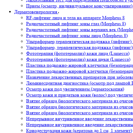
Прием (осмотр, индивидуальное консультирование) 
Дерматовенерология
RF-лифтинг лица и тела на аппарате Morpheus 8
Радиочастотный лифтинг зоны глаз (Morpheus 8)
Радиочастотный лифтинг зоны верхних век (Morphe
Радиочастотный лифтинг зоны лица (Morpheus 8)
Ультраформер,терапевтическая подтяжка (лифтинг)
Ультраформер, терапевтическая подтяжка (лифтинг)
Фототерапия (фототермолиз) кожи лица (Lumecca)
Фототерапия (фототермолиз) кожи щеки (Lumecca)
Пластика подкожно-жировой клетчатки (безоперацио
Пластика подкожно-жировой клетчатки (безопераци
Назначение лекарственных препаратов при заболев
Люминесцентная диагностика (осмотр под лампой 
Осмотр кожи под увеличением (дерматоскопия)
Осмотр кожи и придатков кожи (волос) под увелич
Взятие образца биологического материала из очаго
Взятие образца биологического материала из очаго
Взятие образца биологического материала из очаго
Непрерывное внутривенное введение лекарственных
Непрерывное внутривенное введение лекарственных
Криодеструкция кожи (кератома до 1 см, 1 элемент)