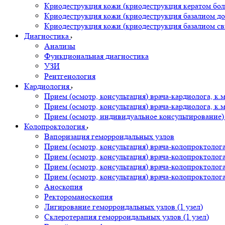
Криодеструкция кожи (криодеструкция кератом боле
Криодеструкция кожи (криодеструкция базалиом до 
Криодеструкция кожи (криодеструкция базалиом свы
Диагностика
Анализы
Функциональная диагностика
УЗИ
Рентгенология
Кардиология
Прием (осмотр, консультация) врача-кардиолога, к
Прием (осмотр, консультация) врача-кардиолога, к
Прием (осмотр, индивидуальное консультирование) 
Колопроктология
Вапоризация геморроидальных узлов
Прием (осмотр, консультация) врача-колопроктолог
Прием (осмотр, консультация) врача-колопроктолог
Прием (осмотр, консультация) врача-колопроктоло
Прием (осмотр, консультация) врача-колопроктоло
Аноскопия
Ректороманоскопия
Лигирование геморроидальных узлов (1 узел)
Склеротерапия геморроидальных узлов (1 узел)