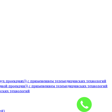
вух проекциях)) с применением телемедицинских технологий
дной проекции)) с применением телемедицинских технологий
нских технологий
ей)