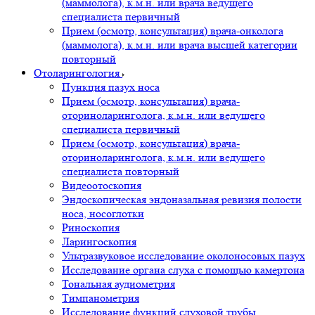
(маммолога), к.м.н. или врача ведущего
специалиста первичный
Прием (осмотр, консультация) врача-онколога
(маммолога), к.м.н. или врача высшей категории
повторный
Отоларингология
Пункция пазух носа
Прием (осмотр, консультация) врача-
оториноларинголога, к.м.н. или ведущего
специалиста первичный
Прием (осмотр, консультация) врача-
оториноларинголога, к.м.н. или ведущего
специалиста повторный
Видеоотоскопия
Эндоскопическая эндоназальная ревизия полости
носа, носоглотки
Риноскопия
Ларингоскопия
Ультразвуковое исследование околоносовых пазух
Исследование органа слуха с помощью камертона
Тональная аудиометрия
Тимпанометрия
Исследование функций слуховой трубы