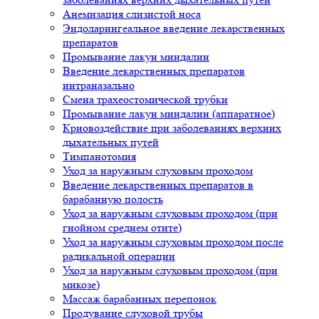
Анемизация слизистой носа
Эндоларингеальное введение лекарственных
препаратов
Промывание лакун миндалин
Введение лекарственных препаратов
интраназально
Смена трахеостомической трубки
Промывание лакун миндалин (аппаратное)
Криовоздействие при заболеваниях верхних
дыхательных путей
Тимпанотомия
Уход за наружным слуховым проходом
Введение лекарственных препаратов в
барабанную полость
Уход за наружным слуховым проходом (при
гнойном среднем отите)
Уход за наружным слуховым проходом после
радикальной операции
Уход за наружным слуховым проходом (при
микозе)
Массаж барабанных перепонок
Продувание слуховой трубы