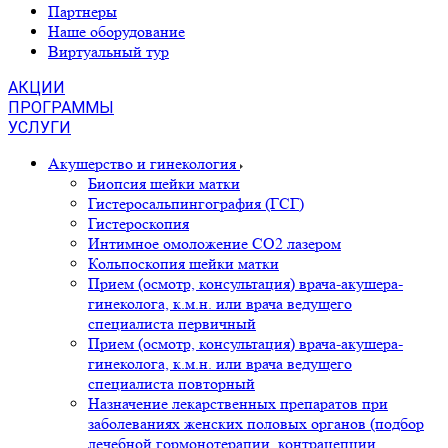
Партнеры
Наше оборудование
Виртуальный тур
АКЦИИ
ПРОГРАММЫ
УСЛУГИ
Акушерство и гинекология
Биопсия шейки матки
Гистеросальпингография (ГСГ)
Гистероскопия
Интимное омоложение CO2 лазером
Кольпоскопия шейки матки
Прием (осмотр, консультация) врача-акушера-
гинеколога, к.м.н. или врача ведущего
специалиста первичный
Прием (осмотр, консультация) врача-акушера-
гинеколога, к.м.н. или врача ведущего
специалиста повторный
Назначение лекарственных препаратов при
заболеваниях женских половых органов (подбор
лечебной гормонотерапии, контрацепции,