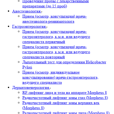
Проведение пробы с лекарственными
препаратами (до 15 проб)
Анестезиология
Прием (осмотр, консультация) врача-
анестезиолога-реаниматолога
Гастроэнтерология
Прием (осмотр, консультация) врача-
гастроэнтеролога, к.м.н. или ведущего
специалиста первичный
Прием (осмотр, консультация) врача-
гастроэнтеролога, к.м.н. или ведущего
специалиста повторный
Дыхательный тест для определения Helicobacter
Pylori
Прием (осмотр, индивидуальное
консультирование) врача-гастроэнтеролога,
ведущего специалиста
Дерматовенерология
RF-лифтинг лица и тела на аппарате Morpheus 8
Радиочастотный лифтинг зоны глаз (Morpheus 8)
Радиочастотный лифтинг зоны верхних век
(Morpheus 8)
Радиочастотный лифтинг зоны лица (Morpheus 8)