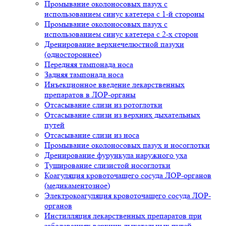
Промывание околоносовых пазух с
использованием синус катетера с 1-й стороны
Промывание околоносовых пазух с
использованием синус катетера с 2-х сторон
Дренирование верхнечелюстной пазухи
(одностороннее)
Передняя тампонада носа
Задняя тампонада носа
Инъекционное введение лекарственных
препаратов в ЛОР-органы
Отсасывание слизи из ротоглотки
Отсасывание слизи из верхних дыхательных
путей
Отсасывание слизи из носа
Промывание околоносовых пазух и носоглотки
Дренирование фурункула наружного уха
Туширование слизистой носоглотки
Коагуляция кровоточащего сосуда ЛОР-органов
(медикаментозное)
Электрокоагуляция кровоточащего сосуда ЛОР-
органов
Инстилляция лекарственных препаратов при
заболеваниях верхних дыхательных путей