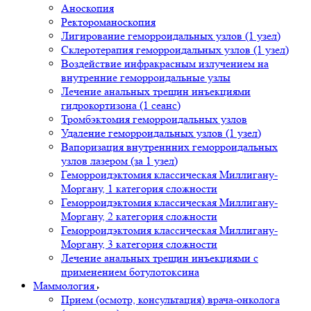
Аноскопия
Ректороманоскопия
Лигирование геморроидальных узлов (1 узел)
Склеротерапия геморроидальных узлов (1 узел)
Воздействие инфракрасным излучением на
внутренние геморроидальные узлы
Лечение анальных трещин инъекциями
гидрокортизона (1 сеанс)
Тромбэктомия геморроидальных узлов
Удаление геморроидальных узлов (1 узел)
Вапоризация внутреннних геморроидальных
узлов лазером (за 1 узел)
Геморроидэктомия классическая Миллигану-
Моргану, 1 категория сложности
Геморроидэктомия классическая Миллигану-
Моргану, 2 категория сложности
Геморроидэктомия классическая Миллигану-
Моргану, 3 категория сложности
Лечение анальных трещин инъекциями с
применением ботулотоксина
Маммология
Прием (осмотр, консультация) врача-онколога