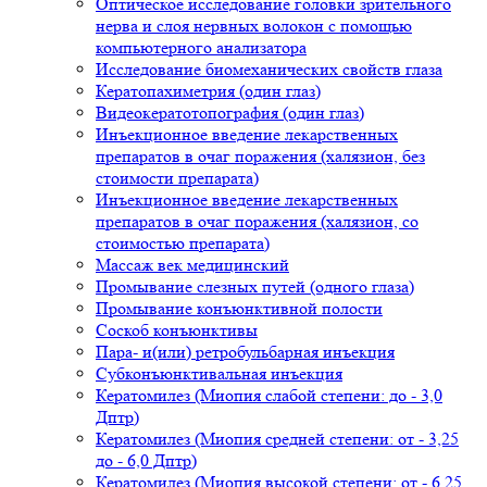
Оптическое исследование головки зрительного
нерва и слоя нервных волокон с помощью
компьютерного анализатора
Исследование биомеханических свойств глаза
Кератопахиметрия (один глаз)
Видеокератотопография (один глаз)
Инъекционное введение лекарственных
препаратов в очаг поражения (халязион, без
стоимости препарата)
Инъекционное введение лекарственных
препаратов в очаг поражения (халязион, со
стоимостью препарата)
Массаж век медицинский
Промывание слезных путей (одного глаза)
Промывание конъюнктивной полости
Соскоб конъюнктивы
Пара- и(или) ретробульбарная инъекция
Субконъюнктивальная инъекция
Кератомилез (Миопия слабой степени: до - 3,0
Дптр)
Кератомилез (Миопия средней степени: от - 3,25
до - 6,0 Дптр)
Кератомилез (Миопия высокой степени: от - 6,25