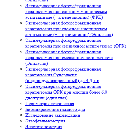
Эксимерлазерная фоторефракционная
кератэктомия при сложном миопическом
астигматизме (+ к цене миопии) (ФРК)
Эксимерлазерная фоторефракционная
кератэктомия при сложном миопическом
астигматизме (+ к цене миопии) (Эпиласик)
Эксимерлазерная фоторефракционная
кератэктомия при смешанном астигматизме (ФРК)
Эксимерлазерная фоторефракционная
кератэктомия при смешанном астигматизме
(Эпиласик)
Эксимерлазерная фоторефракционная
кератэктомия Суперласик
(индивидуализированный) до 3 Дптр
Эксимерлазерная фоторефракционная
кератэктомия ФРК при миопии более 6,0
диоптрии (один глаз)
Периметрия статическая
Биомикроскопия глазного дна
Исследование аккомодации
Экзофтальмометрия
Эластотонометрия